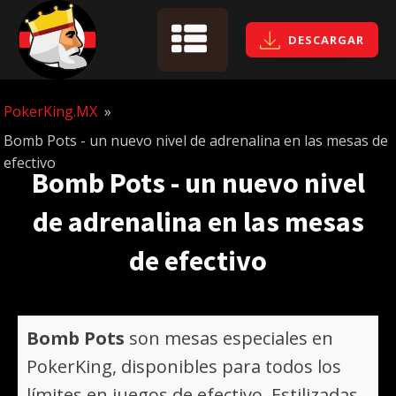
DESCARGAR
PokerKing.MX
»
Bomb Pots - un nuevo nivel de adrenalina en las mesas de
efectivo
Bomb Pots - un nuevo nivel
de adrenalina en las mesas
de efectivo
Bomb Pots
son mesas especiales en
PokerKing, disponibles para todos los
límites en juegos de efectivo. Estilizadas