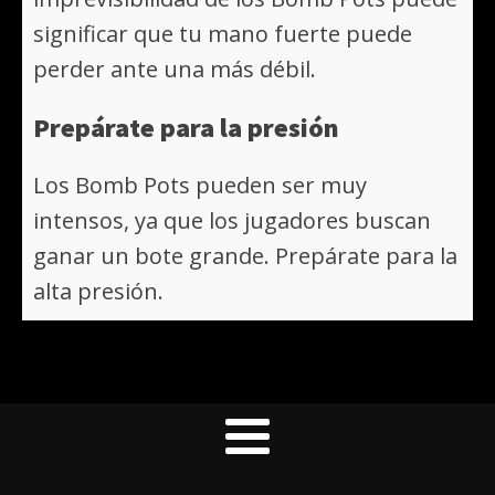
significar que tu mano fuerte puede
perder ante una más débil.
Prepárate para la presión
Los Bomb Pots pueden ser muy
intensos, ya que los jugadores buscan
ganar un bote grande. Prepárate para la
alta presión.