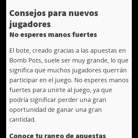
Consejos para nuevos
jugadores
No esperes manos fuertes
El bote, creado gracias a las apuestas en
Bomb Pots, suele ser muy grande, lo que
significa que muchos jugadores querrán
participar en el juego. No esperes manos
fuertes para unirte al juego, ya que
podría significar perder una gran
oportunidad de ganar una gran
cantidad.
Conoce tu rango de apuestas