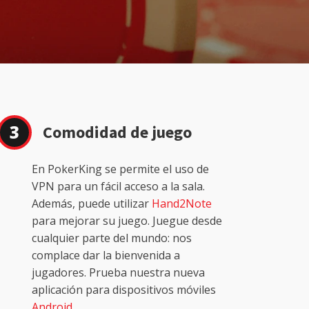
3
Comodidad de juego
En PokerKing se permite el uso de
VPN para un fácil acceso a la sala.
Además, puede utilizar
Hand2Note
para mejorar su juego. Juegue desde
cualquier parte del mundo: nos
complace dar la bienvenida a
jugadores. Prueba nuestra nueva
aplicación para dispositivos móviles
Android
.