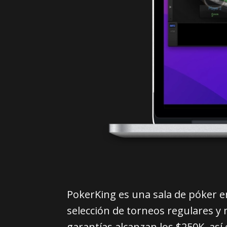
PokerKing es una sala de póker e
selección de torneos regulares y 
garantías alcanzan los $250K, así