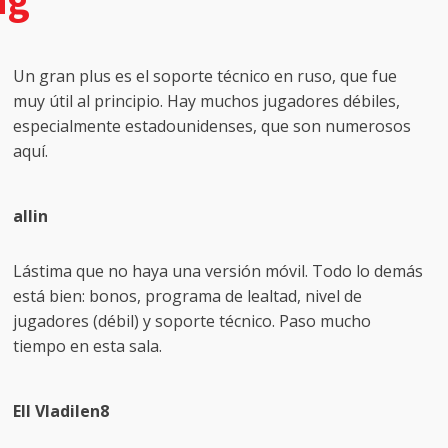
Un gran plus es el soporte técnico en ruso, que fue
muy útil al principio. Hay muchos jugadores débiles,
especialmente estadounidenses, que son numerosos
aquí.
allin
Lástima que no haya una versión móvil. Todo lo demás
está bien: bonos, programa de lealtad, nivel de
jugadores (débil) y soporte técnico. Paso mucho
tiempo en esta sala.
Ell Vladilen8