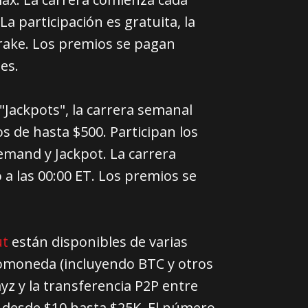
La participación es gratuita, la
rake. Los premios se pagan
es.
"Jackpots", la carrera semanal
s de hasta $500. Participan los
mand y Jackpot. La carrera
a las 00:00 ET. Los premios se
ut
están disponibles de varias
tomoneda (incluyendo BTC y otros
yz y la transferencia P2P entre
s desde $10 hasta $25K. El número