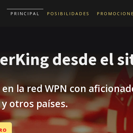
PRINCIPAL
POSIBILIDADES
PROMOCION
rKing desde el siti
 en la red WPN con aficionad
 y otros países.
RO