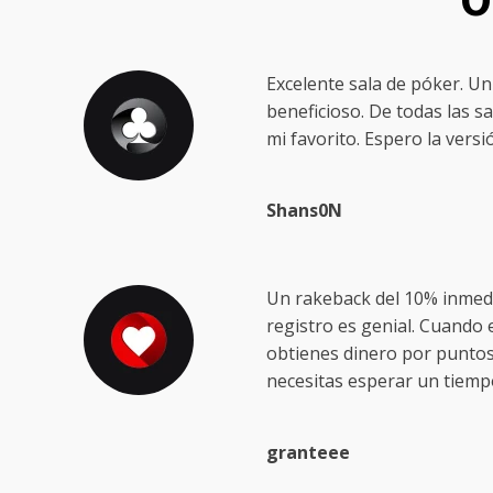
Excelente sala de póker. U
beneficioso. De todas las s
mi favorito. Espero la versi
Shans0N
Un rakeback del 10% inmed
registro es genial. Cuando
obtienes dinero por puntos
necesitas esperar un tiemp
granteee