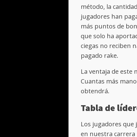
método, la cantida
jugadores han paga
más puntos de boni
que solo ha aporta
ciegas no reciben n
pagado rake.
La ventaja de este
Cuantas más manos 
obtendrá.
Tabla de líde
Los jugadores que 
en nuestra carrera 