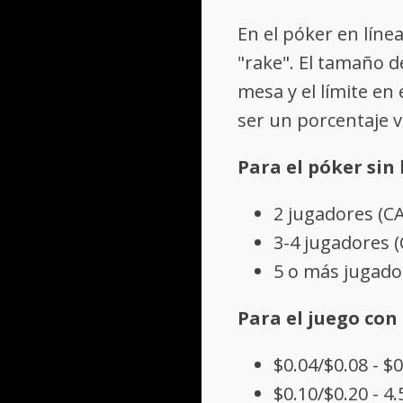
En el póker en líne
"rake". El tamaño d
mesa y el límite en
ser un porcentaje v
Para el póker sin 
2 jugadores (CA
3-4 jugadores (
5 o más jugador
Para el juego con l
$0.04/$0.08 - $0
$0.10/$0.20 - 4