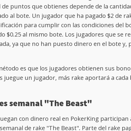
d de puntos que obtienes depende de la cantida
do al bote. Un jugador que ha pagado $2 de ra
ficación para cumplir con las condiciones del 
do $0.25 al mismo bote. Los jugadores que se re
ada, ya que no han puesto dinero en el bote y, 
 método es que los jugadores obtienen sus bono
juegue un jugador, más rake aportará a cada
res semanal "The Beast"
juegan con dinero real en PokerKing participa
semanal de rake "The Beast". Parte del rake pa