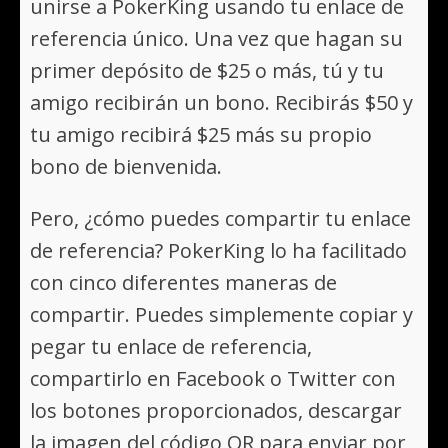
unirse a PokerKing usando tu enlace de
referencia único. Una vez que hagan su
primer depósito de $25 o más, tú y tu
amigo recibirán un bono. Recibirás $50 y
tu amigo recibirá $25 más su propio
bono de bienvenida.
Pero, ¿cómo puedes compartir tu enlace
de referencia? PokerKing lo ha facilitado
con cinco diferentes maneras de
compartir. Puedes simplemente copiar y
pegar tu enlace de referencia,
compartirlo en Facebook o Twitter con
los botones proporcionados, descargar
la imagen del código QR para enviar por