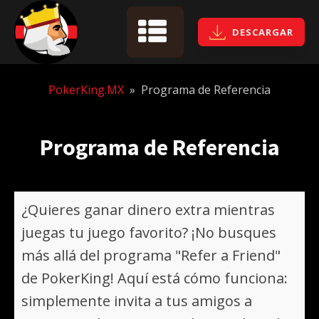
DESCARGAR
PokerKing.MX
»
Programa de Referencia
Programa de Referencia
¿Quieres ganar dinero extra mientras
juegas tu juego favorito? ¡No busques
más allá del programa "Refer a Friend"
de PokerKing! Aquí está cómo funciona:
simplemente invita a tus amigos a